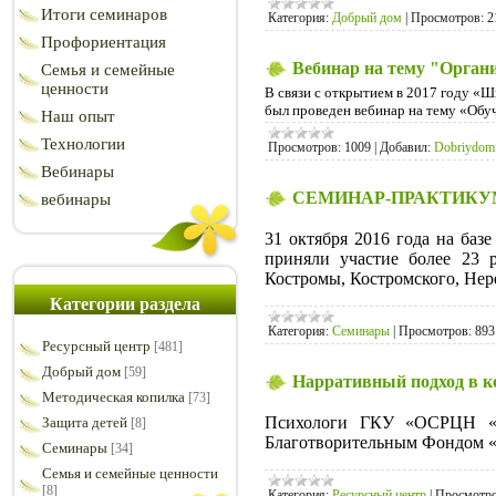
Итоги семинаров
Категория:
Добрый дом
|
Просмотров:
2
Профориентация
Вебинар на тему "Орга
Семья и семейные
ценности
В связи с открытием в 2017 году 
был проведен вебинар на тему «Обу
Наш опыт
Технологии
Просмотров:
1009
|
Добавил:
Dobriydom
Вебинары
СЕМИНАР-ПРАКТИКУ
вебинары
31 октября 2016 года на ба
приняли участие более 23 
Костромы, Костромского, Нер
Категории раздела
Категория:
Семинары
|
Просмотров:
893
Ресурсный центр
[481]
Добрый дом
[59]
Нарративный подход в к
Методическая копилка
[73]
Психологи ГКУ «ОСРЦН «
Защита детей
[8]
Благотворительным Фондом «
Семинары
[34]
Семья и семейные ценности
[8]
Категория:
Ресурсный центр
|
Просмотро