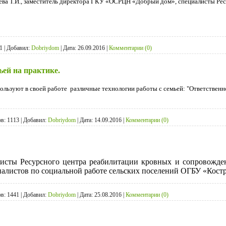
лева Т.И., заместитель директора ГКУ «ОСРЦН «Добрый дом», специалисты Р
1
|
Добавил:
Dobriydom
|
Дата:
26.09.2016
|
Комментарии (0)
ьей на практике.
ьзуют в своей работе различные технологии работы с семьей: "Ответственно
в:
1113
|
Добавил:
Dobriydom
|
Дата:
14.09.2016
|
Комментарии (0)
алисты Ресурсного центра реабилитации кровных и сопровожд
циалистов по социальной работе сельских поселений ОГБУ «Ко
в:
1441
|
Добавил:
Dobriydom
|
Дата:
25.08.2016
|
Комментарии (0)