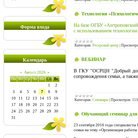
Технология «Психологиче
На базе ОГБУ «Антроповский
Форма входа
с использованием технологии
Категория:
Ресурсный центр
|
Просмотро
ВЕБИНАР
Календарь
В ГКУ "ОСРЦН "Добрый дом" 
«
Август 2026
»
сопровождения семьи, а такж
Пн
Вт
Ср
Чт
Пт
Сб
Вс
1
2
3
4
5
6
7
8
9
10
11
12
13
14
15
16
Категория:
Семинары
|
Просмотров:
113
17
18
19
20
21
22
23
24
25
26
27
28
29
30
Обучающий семинар для 
31
23 сентября 2016 года специалист
семьи на тему «Организация работы 