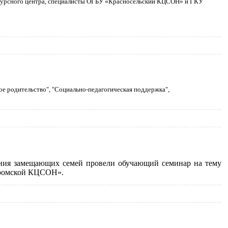
есурсного центра, специалисты ОГБУ «Красносельский КЦСОН» и ГКУ
е родительство", "Социально-педагогическая поддержка",
ения замещающих семей провели обучающий семинар на тему
стромской КЦСОН».