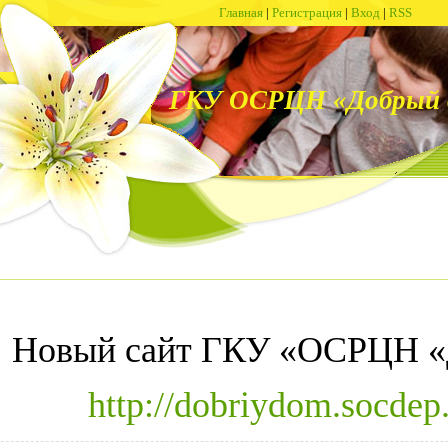
Главная
|
Регистрация
|
Вход
|
RSS
ГКУ ОСРЦН «Добрый 
Новый сайт ГКУ «ОСРЦН «
http://dobriydom.socdep