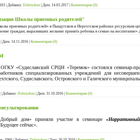
103
|
Добавил:
Dobriydom
|
Дата:
14.03.2017
|
Комментарии (0)
низация Школы приемных родителей"
«Школы приемных родителей» в Пыщугском и Нерехтском районах ресурсным ц
чение граждан, выразивших желание принять ребенка в семью на воспитание» 
|
Дата:
14.11.2016
|
Комментарии (0)
М
зе ОГКУ «Судиславский СРЦН «Теремок» состоялся семинар-пра
работников специализированных учреждений для несовершен
ехтского, Судиславского, Островского и Галичского муниципал
|
Добавил:
Dobriydom
|
Дата:
31.10.2016
|
Комментарии (0)
онсультировании
Добрый дом» приняли участие в семинаре
«Нарративный
Будущее сейчас».
в:
1060
|
Добавил:
Dobriydom
|
Дата:
26.10.2016
|
Комментарии (0)